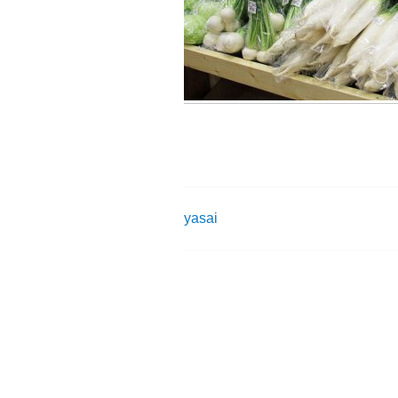
yasai
投
稿
ナ
ビ