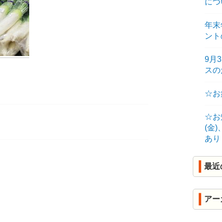
につ
R
年末
K
ント
9月
ス
☆お
☆お
(金
あり
最近
アー