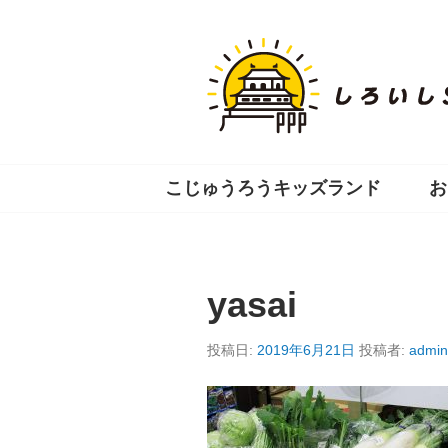
コ
ン
テ
ン
ツ
へ
移
動
こじゅうろうキッズランド
お
yasai
投稿日:
2019年6月21日
投稿者:
admin