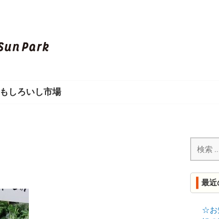
し
ろ
い
もしろいし市場
し
S
U
検
索:
N
最近
P
A
☆お