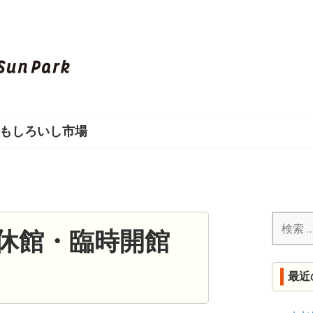
し
ろ
い
もしろいし市場
し
S
U
検
N
休館・臨時開館
索:
P
最近
A