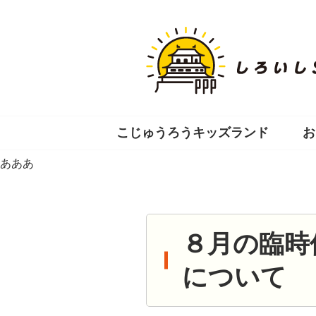
コ
ン
テ
ン
ツ
へ
移
動
こじゅうろうキッズランド
お
あああ
８月の臨時
について