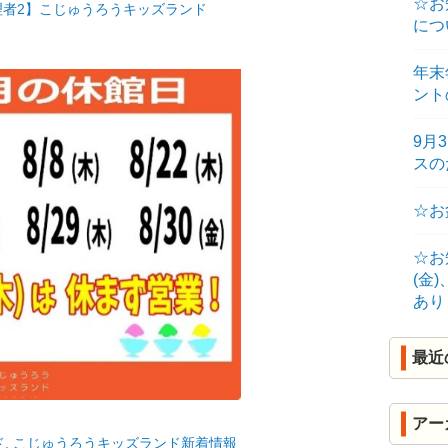
☆お
理者2】こじゅうろうキッズランド
R
につ
K
年末
ント
9月
ス
☆お
☆お
(金
あり
最近
アー
ド
,
こじゅうろうキッズランド新着情報