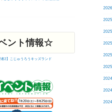
202
202
202
ベント情報☆
202
202
理者2】こじゅうろうキッズランド
202
202
202
202