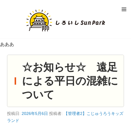
コ
メニュ
ン
ー
し
テ
ン
ろ
ツ
へ
い
移
あああ
動
し
☆お知らせ☆ 遠足
S
による平日の混雑に
U
ついて
N
P
投稿日:
2026年5月6日
投稿者:
【管理者2】こじゅうろうキッズ
ランド
A