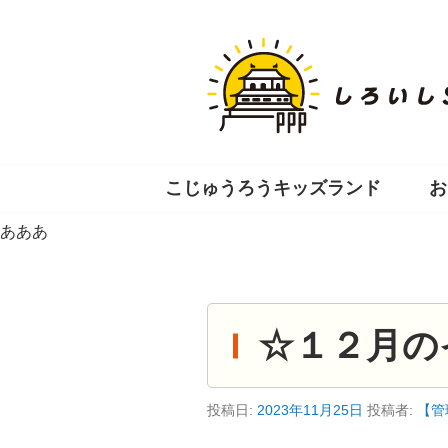
コ
ン
テ
ン
ツ
へ
移
動
こじゅうろうキッズランド
お
あああ
☆１２月の
投稿日:
2023年11月25日
投稿者:
【管