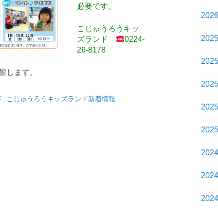
必要です。
202
こじゅうろうキッ
202
ズランド
0224-
26-8178
202
 は休館します。
202
ド
,
こじゅうろうキッズランド新着情報
202
202
202
202
202