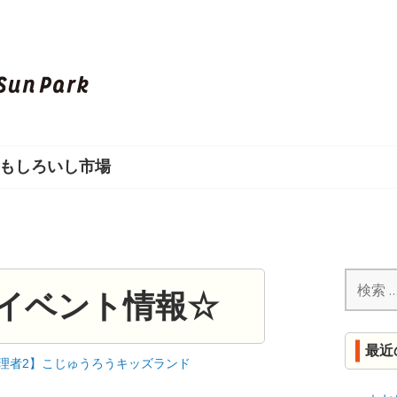
し
ろ
い
もしろいし市場
し
S
U
検
N
イベント情報☆
索:
P
最近
理者2】こじゅうろうキッズランド
A