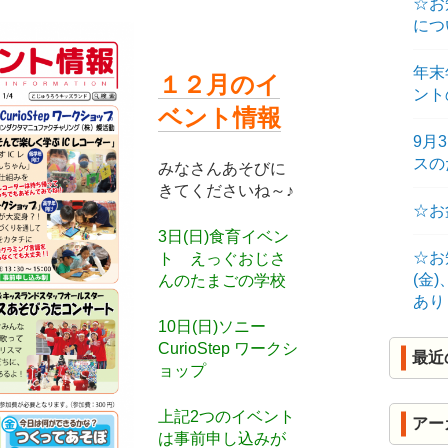
☆お
R
につ
K
年末
１２月のイ
ント
ベント情報
9月
ス
みなさんあそびに
きてくださいね～♪
☆お
3日(日)食育イベン
☆お
ト えっぐおじさ
(金
んのたまごの学校
あり
10日(日)ソニー
CurioStep ワークシ
最近
ョップ
上記2つのイベント
アー
は事前申し込みが