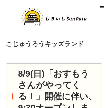
コ
メニュ
ン
ー
し
テ
ン
ろ
ツ
へ
い
移
動
こじゅうろうキッズランド
し
S
U
8/9(日)「おすもう
N
さんがやってく
P
る！」開催に伴い、
A
9:30オープンしま