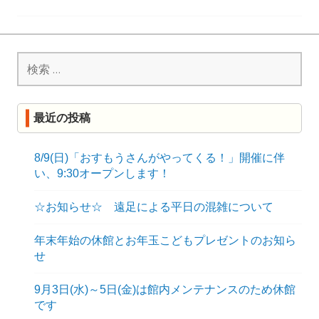
稿
ナ
検
ビ
索:
ゲ
ー
最近の投稿
シ
ョ
8/9(日)「おすもうさんがやってくる！」開催に伴
い、9:30オープンします！
ン
☆お知らせ☆ 遠足による平日の混雑について
年末年始の休館とお年玉こどもプレゼントのお知ら
せ
9月3日(水)～5日(金)は館内メンテナンスのため休館
です