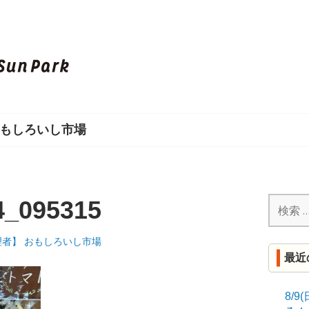
し
ろ
い
もしろいし市場
し
S
U
検
4_095315
索:
N
理者】 おもしろいし市場
最近
P
A
8/