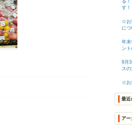
る！
R
す！
K
☆お
につ
年末
ント
9月
ス
☆お
最近
アー