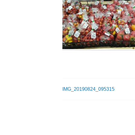
IMG_20190824_095315
投
稿
ナ