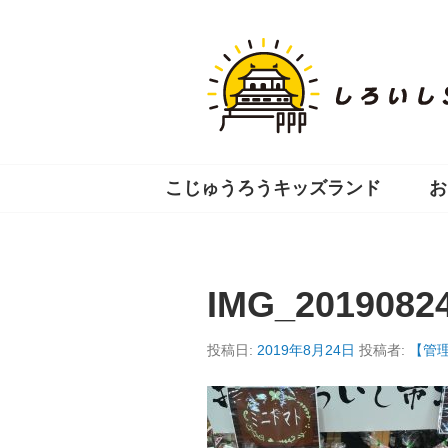
コ
ン
テ
ン
ツ
へ
移
動
こじゅうろうキッズランド
お
IMG_2019082
投稿日:
2019年8月24日
投稿者:
【管