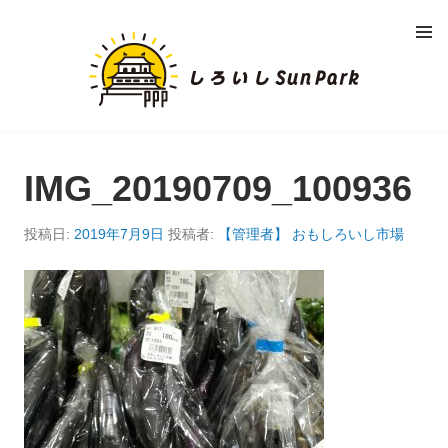
コ
メニュ
ン
ー
し
テ
ン
ろ
ツ
へ
い
移
動
IMG_20190709_100936
し
S
投稿日:
2019年7月9日
投稿者:
【管理者】 おもしろいし市場
U
N
P
A