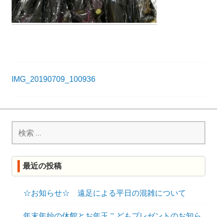
R
K
投
IMG_20190709_100936
稿
ナ
検
ビ
索:
ゲ
ー
最近の投稿
シ
ョ
☆お知らせ☆ 遠足による平日の混雑について
ン
年末年始の休館とお年玉こどもプレゼントのお知ら