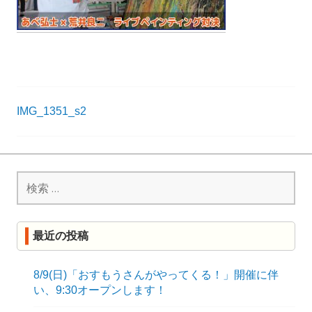
R
K
投
IMG_1351_s2
稿
ナ
検
ビ
索:
ゲ
ー
最近の投稿
シ
ョ
8/9(日)「おすもうさんがやってくる！」開催に伴
い、9:30オープンします！
ン