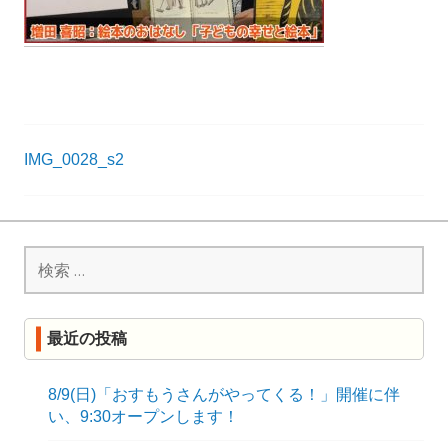
R
K
投
IMG_0028_s2
稿
ナ
検
ビ
索:
ゲ
ー
最近の投稿
シ
ョ
8/9(日)「おすもうさんがやってくる！」開催に伴
い、9:30オープンします！
ン