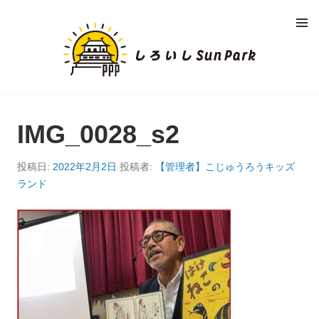
コ
メニュ
ン
ー
し
テ
ン
ろ
ツ
へ
い
移
動
IMG_0028_s2
し
S
投稿日:
2022年2月2日
投稿者:
【管理者】こじゅうろうキッズ
ランド
U
N
P
A