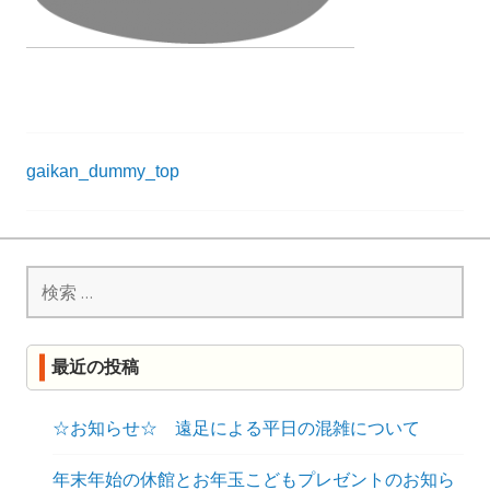
R
K
投
gaikan_dummy_top
稿
ナ
検
ビ
索:
ゲ
ー
最近の投稿
シ
ョ
☆お知らせ☆ 遠足による平日の混雑について
ン
年末年始の休館とお年玉こどもプレゼントのお知ら