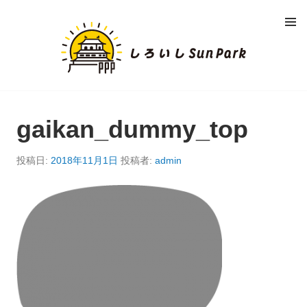
コ
メニュ
ン
ー
し
テ
ン
ろ
ツ
へ
い
移
動
gaikan_dummy_top
し
S
投稿日:
2018年11月1日
投稿者:
admin
U
N
P
A