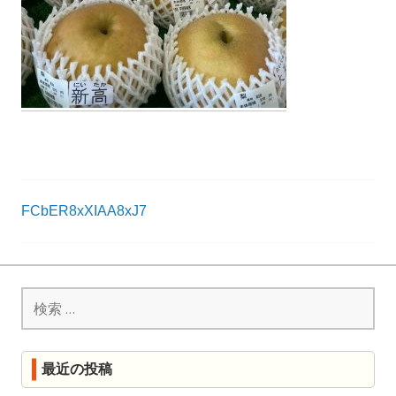
R
K
投
FCbER8xXIAA8xJ7
稿
ナ
検
ビ
索:
ゲ
ー
最近の投稿
シ