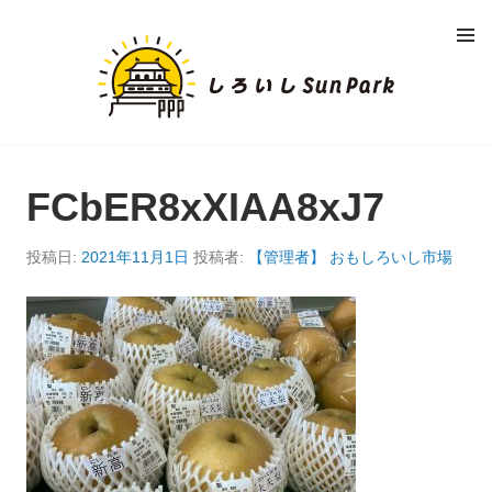
コ
メニュ
ン
ー
し
テ
ン
ろ
ツ
へ
い
移
動
FCbER8xXIAA8xJ7
し
S
投稿日:
2021年11月1日
投稿者:
【管理者】 おもしろいし市場
U
N
P
A