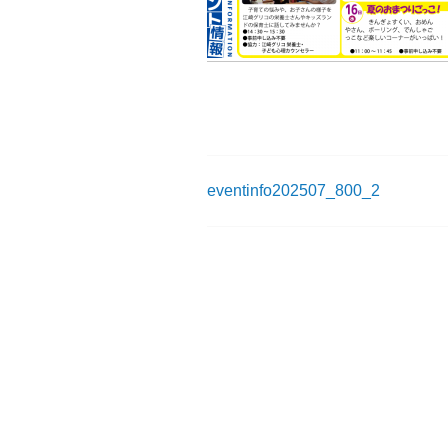
eventinfo202507_800_2
投
稿
ナ
ビ
ゲ
ー