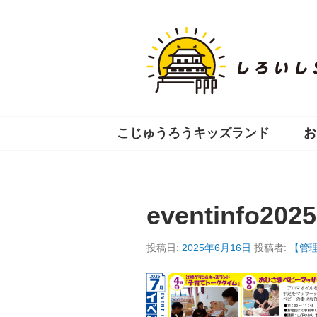
コ
ン
テ
ン
ツ
へ
移
動
こじゅうろうキッズランド
お
eventinfo202
投稿日:
2025年6月16日
投稿者:
【管