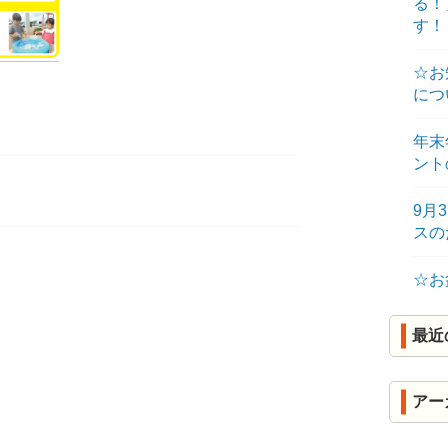
る！
R
す！
K
☆お
につ
年末
ント
9月
ス
☆お
最近
アー