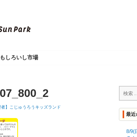
し
ろ
い
もしろいし市場
し
S
U
検
507_800_2
索:
N
理者】こじゅうろうキッズランド
最近
P
A
8/