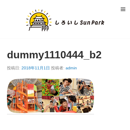
コ
メニュ
ン
ー
し
テ
ン
ろ
ツ
へ
い
移
動
dummy1110444_b2
し
S
投稿日:
2018年11月1日
投稿者:
admin
U
N
P
A