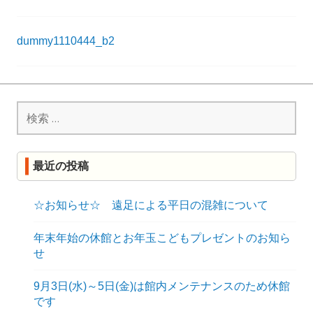
R
投
dummy1110444_b2
K
稿
ナ
検
ビ
索:
ゲ
ー
最近の投稿
シ
ョ
☆お知らせ☆ 遠足による平日の混雑について
ン
年末年始の休館とお年玉こどもプレゼントのお知ら
せ
9月3日(水)～5日(金)は館内メンテナンスのため休館
です