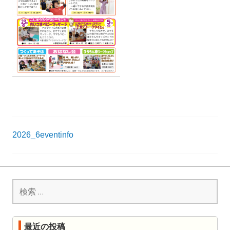
R
K
投
2026_6eventinfo
稿
ナ
検
ビ
索:
ゲ
ー
最近の投稿