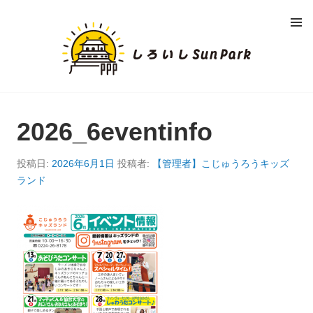
コ
メニュ
ン
ー
し
テ
ン
ろ
ツ
へ
い
移
動
2026_6eventinfo
し
S
投稿日:
2026年6月1日
投稿者:
【管理者】こじゅうろうキッズ
ランド
U
N
P
A