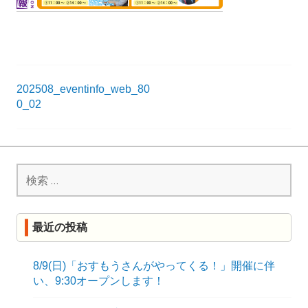
R
K
投
202508_eventinfo_web_80
0_02
稿
ナ
ビ
検
ゲ
索:
ー
シ
最近の投稿
ョ
8/9(日)「おすもうさんがやってくる！」開催に伴
ン
い、9:30オープンします！