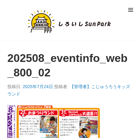
コ
メニュ
ン
ー
し
テ
ン
ろ
ツ
へ
い
移
動
202508_eventinfo_web
し
_800_02
S
U
投稿日:
2025年7月24日
投稿者:
【管理者】こじゅうろうキッズ
ランド
N
P
A