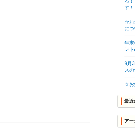
る！
R
す！
K
☆お
につ
年末
ント
9月
ス
☆お
最近
アー