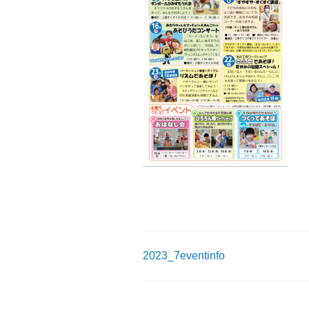
2023_7eventinfo
投
稿