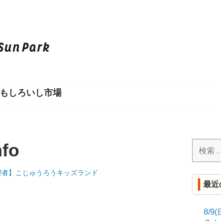
し
ろ
い
もしろいし市場
し
S
U
検
nfo
索:
N
理者】こじゅうろうキッズランド
最近
P
A
8/