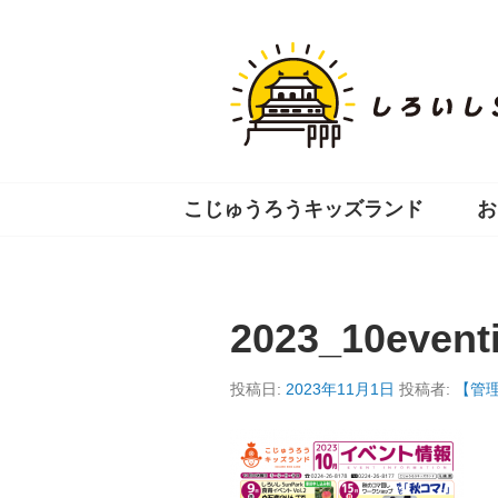
コ
ン
テ
ン
ツ
へ
移
動
こじゅうろうキッズランド
お
2023_10event
投稿日:
2023年11月1日
投稿者:
【管