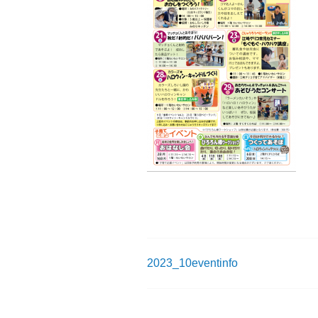
2023_10eventinfo
投
稿