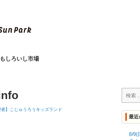
し
ろ
い
もしろいし市場
し
S
U
検
info
索:
N
理者】こじゅうろうキッズランド
最近
P
A
8/