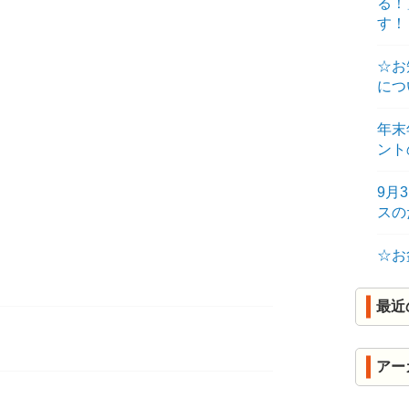
る！
R
す！
K
☆お
につ
年末
ント
9月
ス
☆お
最近
アー