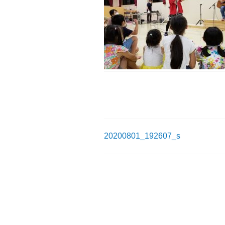
20200801_192607_s
投
稿
ナ
ビ