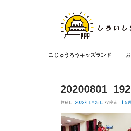
コ
ン
テ
ン
ツ
へ
移
動
こじゅうろうキッズランド
お
20200801_192
投稿日:
2022年1月25日
投稿者:
【管