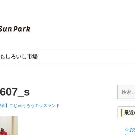
し
ろ
い
もしろいし市場
し
S
U
検
607_s
索:
N
理者】こじゅうろうキッズランド
最近
P
A
☆お