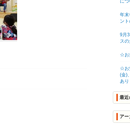
につ
R
年末
K
ント
9月
ス
☆お
☆お
(金
あり
最近
アー