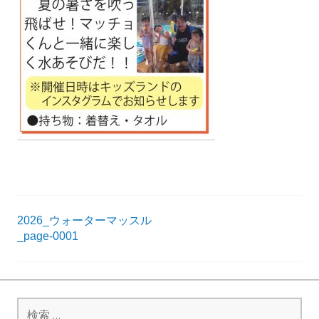
R
K
投
2026_ウォーターマッスル
_page-0001
稿
ナ
ビ
検
ゲ