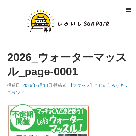
コ
メニュ
ン
ー
し
テ
ン
ろ
ツ
へ
い
移
動
2026_ウォーターマッス
し
ル_page-0001
S
U
投稿日:
2026年6月13日
投稿者:
【スタッフ】こじゅうろうキッ
ズランド
N
P
A