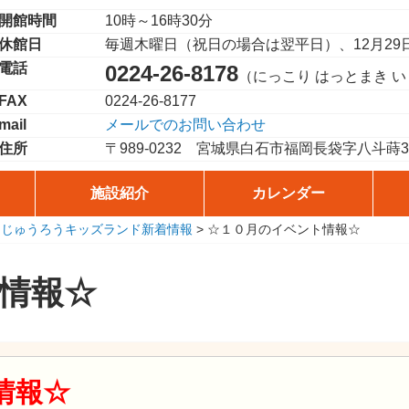
開館時間
10時～16時30分
休館日
毎週木曜日（祝日の場合は翌平日）、12月29
電話
0224-26-8178
（にっこり はっとまき 
FAX
0224-26-8177
mail
メールでのお問い合わせ
住所
〒989-0232
宮城県白石市福岡長袋字八斗蒔38
施設紹介
カレンダー
こじゅうろうキッズランド新着情報
>
☆１０月のイベント情報☆
情報☆
情報☆