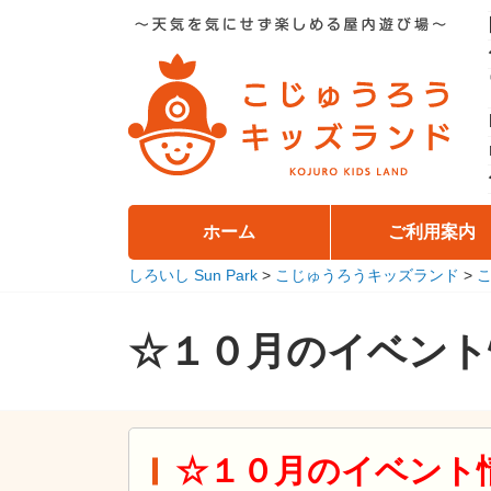
コ
ン
テ
ン
ツ
へ
移
動
ホーム
ご利用案内
しろいし Sun Park
>
こじゅうろうキッズランド
>
☆１０月のイベント
☆１０月のイベント