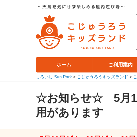
コ
ン
テ
ン
ツ
へ
移
動
ホーム
ご利用案内
しろいし Sun Park
>
こじゅうろうキッズランド
>
☆お知らせ☆ 5月16
用があります