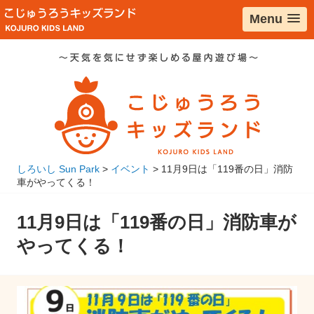
コ
Menu
ン
テ
ン
ツ
へ
移
動
しろいし Sun Park
>
イベント
>
11月9日は「119番の日」消防
車がやってくる！
11月9日は「119番の日」消防車が
やってくる！