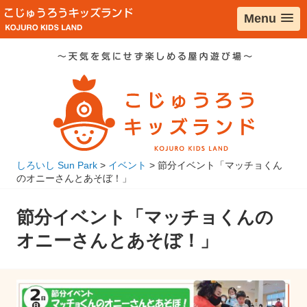
コ
Menu
ン
テ
ン
ツ
へ
移
動
しろいし Sun Park
>
イベント
>
節分イベント「マッチョくん
のオニーさんとあそぼ！」
節分イベント「マッチョくんの
オニーさんとあそぼ！」