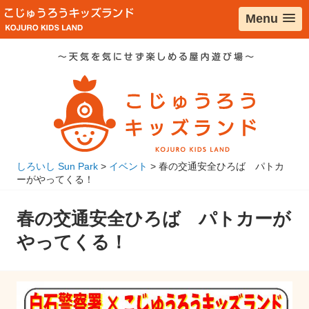
コ
Menu
ン
テ
ン
ツ
へ
移
動
しろいし Sun Park
>
イベント
>
春の交通安全ひろば パトカ
ーがやってくる！
春の交通安全ひろば パトカーが
やってくる！