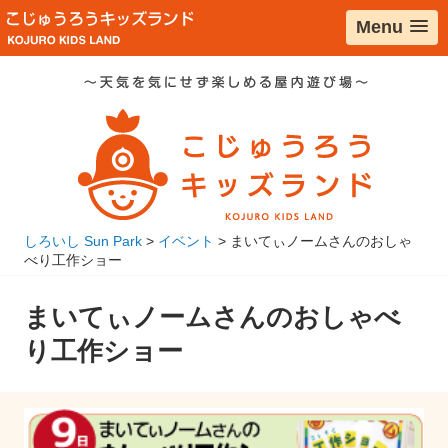
コ
Menu
ン
テ
ン
ツ
へ
移
動
しろいし Sun Park
>
イベント
>
まいてぃノームさんのおしゃ
べり工作ショー
まいてぃノームさんのおしゃべ
り工作ショー