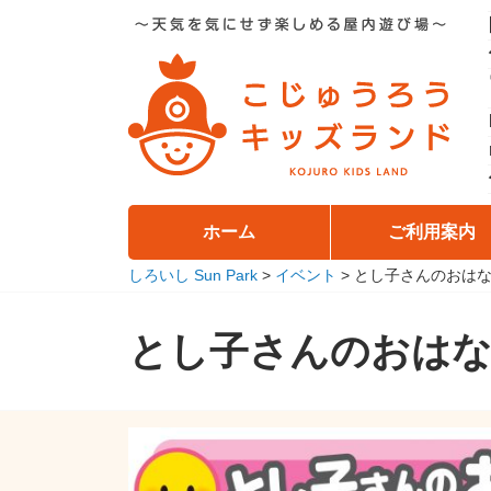
コ
ン
テ
ン
ツ
へ
移
動
ホーム
ご利用案内
しろいし Sun Park
>
イベント
>
とし子さんのおは
とし子さんのおは