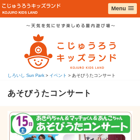
コ
Menu
ン
テ
ン
ツ
へ
移
動
しろいし Sun Park
>
イベント
>
あそびうたコンサート
あそびうたコンサート