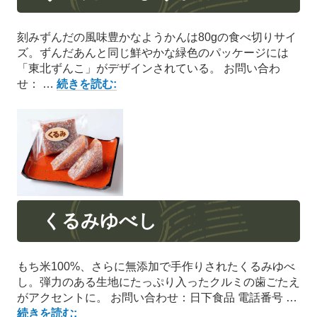
刻みずんだの風味豊かなようかんは80gの食べ切りサイ
ズ。ずんだあんと同じ鮮やかな緑色のパッケージには
「東北ずんこ」がデザインされている。 お問い合わ
ず
せ： …
続きを読む:
ん
だ
ミ
ニ
よ
う
か
ん
くるみゆべし
もち米100%、さらに無添加で手作りされたくるみゆべ
し。弾力のある生地にたっぷり入ったクルミの歯ごたえ
がアクセントに。 お問い合わせ：日下食品 電話番号 …
く
続きを読む: