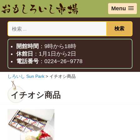
コ
Menu
ン
テ
検
ン
索:
ツ
へ
移
開館時間
：9時から18時
動
休館日
：1月1日から2日
電話番号
：0224−26−9778
しろいし Sun Park
>
イチオシ商品
イチオシ商品