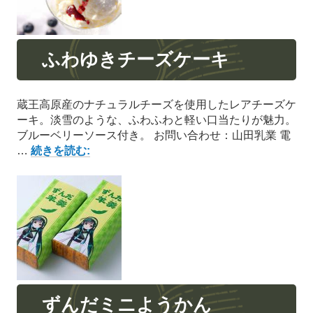
ふわゆきチーズケーキ
蔵王高原産のナチュラルチーズを使用したレアチーズケ
ーキ。淡雪のような、ふわふわと軽い口当たりが魅力。
ブルーベリーソース付き。 お問い合わせ：山田乳業 電
ふ
…
続きを読む:
わ
ゆ
き
チ
ー
ズ
ケ
ー
キ
ずんだミニようかん